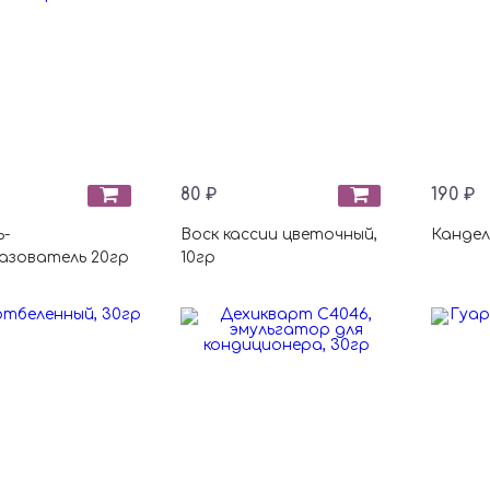
80 ₽
190 ₽
ь-
Воск кассии цветочный,
Кандел
азователь 20гр
10гр