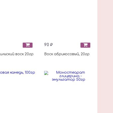
90 ₽
ильский воск 20гр
Воск абрикосовый, 20гр