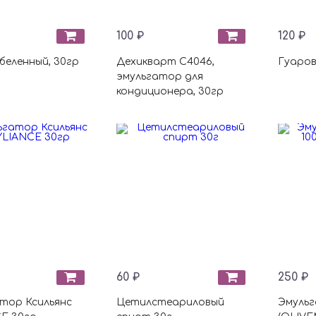
100 ₽
120 ₽
беленный, 30гр
Дехикварт С4046,
Гуаров
эмульгатор для
кондиционера, 30гр
60 ₽
250 ₽
тор Ксильянс
Цетилстеариловый
Эмульг