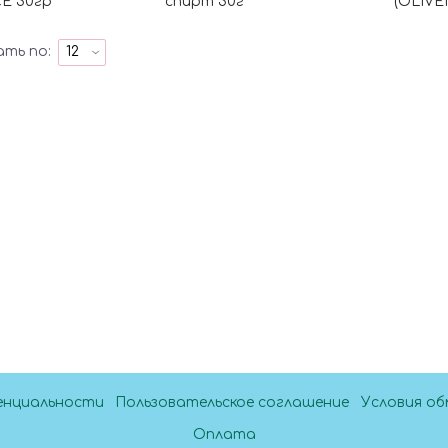
E 30гр
спирт 30г
(OLIVEM
ать по:
енциальности
Пользовательское соглашение
Условия об
Оплата