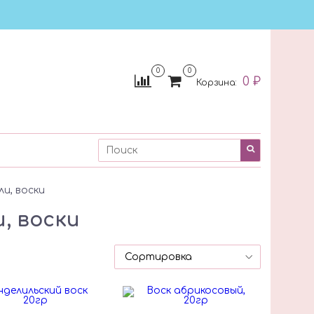
0
0
0 ₽
Корзина:
и, воски
, воски