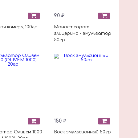
90 ₽
ая камедь, 100гр
Моностеарат
глицерина - эмульгатор
50гр
150 ₽
атор Оливем 1000
Воск эмульсионный 50гр