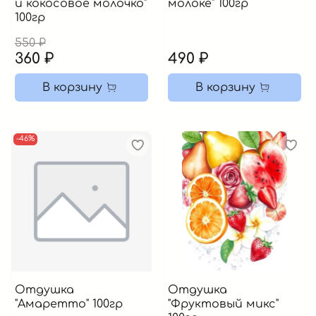
и кокосовое молочко"
молоке" 100гр
100гр
550 ₽
360 ₽
490 ₽
В корзину
В корзину
-46%
Отдушка
Отдушка
"Амаретто" 100гр
"Фруктовый микс"