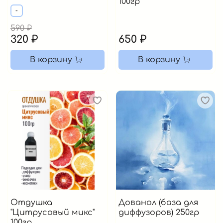
100гр
-
590 ₽
320 ₽
650 ₽
В корзину
В корзину
Отдушка
Дованол (база для
"Цитрусовый микс"
диффузоров) 250гр
100гр