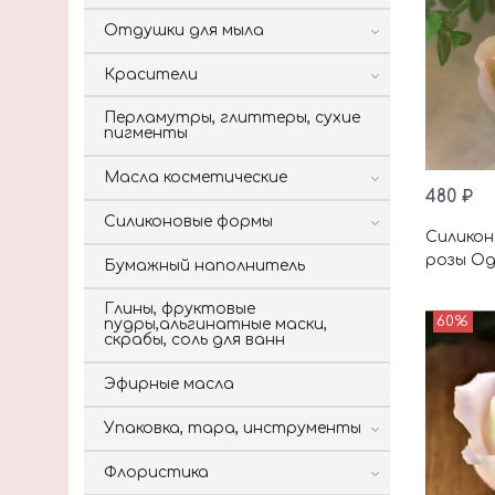
Отдушки для мыла
Красители
Перламутры, глиттеры, сухие
пигменты
Масла косметические
480 ₽
Силиконовые формы
Силикон
розы Од
Бумажный наполнитель
Глины, фруктовые
60%
пудры,альгинатные маски,
скрабы, соль для ванн
Эфирные масла
Упаковка, тара, инструменты
Флористика