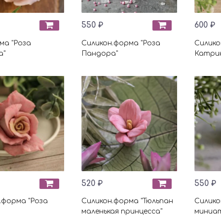
550 ₽
600 ₽
ма "Роза
Силикон.форма "Роза
Силико
а"
Пандора"
Катри
520 ₽
550 ₽
.форма "Роза
Силикон.форма "Тюльпан
Силико
маленькая принцесса"
миниа