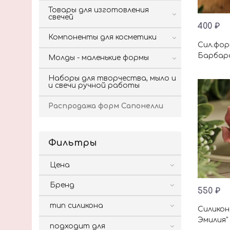
Товары для изготовления
свечей
400 ₽
Компоненты для косметики
Сил.фор
Барбар
Молды - маленькие формы
Наборы для творчества, мыло и
и свечи ручной работы
Распродажа форм Сапонелли
Фильтры
Цена
Бренд
550 ₽
тип силикона
Силикон
Эмилия"
подходит для