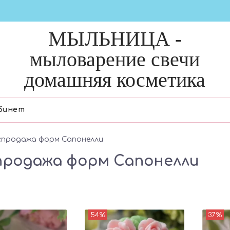
МЫЛЬНИЦА -
мыловарение свечи
домашняя косметика
бинет
спродажа форм Сапонелли
продажа форм Сапонелли
54%
37%