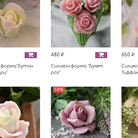
480 ₽
650 ₽
.форма"Бутон
Силикон.форма "Букет
Силико
ри"
роз"
Тиффан
58%