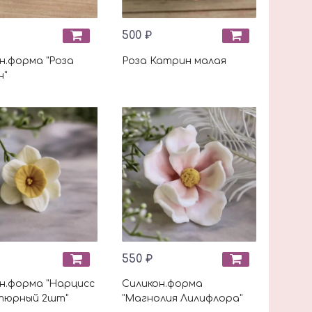
500 ₽
н.форма "Роза
Роза Катрин малая
н"
550 ₽
н.форма "Нарцисс
Силикон.форма
тюрный 2шт"
"Магнолия Лилифлора"