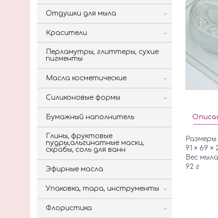
Отдушки для мыла
Красители
Перламутры, глиттеры, сухие
пигменты
Масла косметические
Силиконовые формы
Бумажный наполнитель
Описа
Глины, фруктовые
Размеры
пудры,альгинатные маски,
91 × 69 ×
скрабы, соль для ванн
Вес мыл
92 г
Эфирные масла
Упаковка, тара, инструменты
Флористика