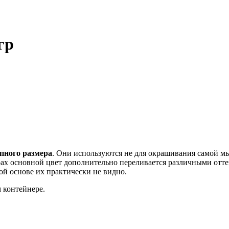
гр
пного размера
. Они используются не для окрашивания самой м
х основной цвет дополнительно переливается различными оттенк
ой основе их практически не видно.
 контейнере.