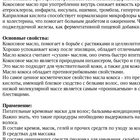
Кокосовое масло при употреблении внутрь снижает вязкость кр
атеросклероза, инфаркта, инсульта, ишемии, тромбоза, гиперт
Каприловая кислота способствует нормализации микрофлоры к
и холестерина, что помогает больным диабетом и ожирением. Ч
поджелудочной железы, как ферментативной пищевой добавки
Основные свойства:
Кокосовое масло, помогает в борьбе с растяжками и целлюлито
Хорошо успокаивает кожу после эпиляции, обладает отличным
Масло кокоса считают «сухим» маслом, оно очень быстро впиты
Кокосовое масло является природным инхансером, быстро и глу
Это масло подходит для чувствительной кожи, а также для ко
Масло кокоса обладает противогрибковыми свойствами.
Но самое ценное косметическое свойство масла кокоса - это п
кислоты, имеющей близкое сходство с белками волос, оно макси
низкой молекулярной массе является самым «проникаемым» в с
блестящими.
Применение:
Питательные кремовые маски для волос; бальзамы-кондиционер
Важно знать, что такие процедуры необходимо выдерживать на 
волоса.
В составе кремов, масок, гелей и прочих средств по уходу за ко
В средствах для массажа
В составе очищающих средств (молочка для умывания, скрабах