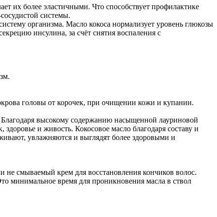
елает их более эластичными. Что способствует профилактике
-сосудистой системы.
истему организма. Масло кокоса нормализует уровень глюкозы
екрецию инсулина, за счёт снятия воспаления с
зм.
покрова головы от корочек, при очищении кожи и купании.
ос. Благодаря высокому содержанию насыщенной лауриновой
 здоровье и живость. Кокосовое масло благодаря составу и
оживают, увлажняются и выглядят более здоровыми и
ли не смываемый крем для восстановления кончиков волос.
 Это минимальное время для проникновения масла в ствол