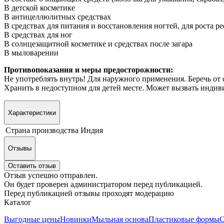
В детской косметике
В антицеллюлитных средствах
В средствах для питания и восстановления ногтей, для роста р
В средствах для ног
В солнцезащитной косметике и средствах после загара
В мыловарении
Противопоказания и меры предосторожности:
Не употреблять внутрь! Для наружного применения. Беречь от с
Хранить в недоступном для детей месте. Может вызвать инди
Характеристики
Страна производства
Индия
Отзывы
Оставить отзыв
Отзыв успешно отправлен.
Он будет проверен администратором перед публикацией.
Перед публикацией отзывы проходят модерацию
Каталог
Выгодные цены
Новинки
Мыльная основа
Пластиковые формы
О