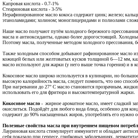
Капровая кислота - 0.7-1%
Стеариновая кислота - 3-5%
Нерафинированное масло кокоса содержит цинк; железо; кальци
этаноламидами; холином; моноглицеридами и полиолами слож
Наше масло получают путём холодного бережного прессования 
масла и антиоксиданты, однако более дорогостоящий. Холодным
Поэтому масла, полученные методом холодного прессования, бо
Также холодным способом добывают рафинированное масло из 
кожицей белых или желтоватых кусков толщиной 6—12 мм, кажд
масло используют для жарки (у него выше точка горения) и в 
Кокосовое масло широко используется в кулинарии, но больш
высокую калорийность масла, следует помнить, что оно спосо
При нагревании до 27° C масло становится прозрачным, жидким
использовать его для фритюра и высокотемпературной жарки.
Кокосовое масло
- жирное ароматное масло, имеет сладкий за
окислиться. Подойдёт для любого вида блюд, особенно для кон
содержит до 90% насыщенных жиров, употреблять его нужно о
Полезные свойства масла при внутреннем пищевом потребл
Лауриновая кислота стимулирует иммунитет и обладает антис
себя показало при герпесе, грибковых заболеваниях, дерматитах