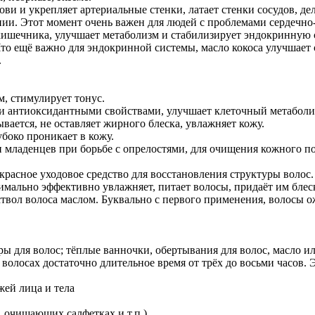
ови и укрепляет артериальные стенки, латает стенки сосудов, д
онии. Этот момент очень важен для людей с проблемами сердечно
ишечника, улучшает метаболизм и стабилизирует эндокринную с
то ещё важно для эндокринной системы, масло кокоса улучшает с
.
м, стимулирует тонус.
и антиоксидантными свойствами, улучшает клеточный метаболи
вается, не оставляет жирного блеска, увлажняет кожу.
боко проникает в кожу.
жи младенцев при борьбе с опрелостями, для очищения кожного 
рекрасное уходовое средство для восстановления структуры вол
мально эффективно увлажняет, питает волосы, придаёт им блеск,
твол волоса маслом. Буквально с первого применения, волосы 
ы для волос; тёплые ванночки, обертывания для волос, масло и
волосах достаточно длительное время от трёх до восьми часов.
жей лица и тела
, очищающих салфетках и т.п.)