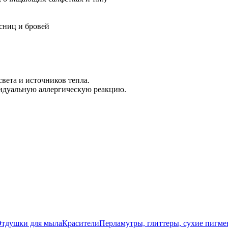
есниц и бровей
вета и источников тепла.
видуальную аллергическую реакцию.
тдушки для мыла
Красители
Перламутры, глиттеры, сухие пигм