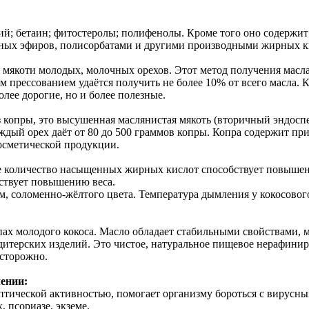
й; бетаин; фитостеролы; полифенолы. Кроме того оно содержит 
ных эфиров, полисорбатами и другими производными жирных к
мякоти молодых, молочных орехов. Этот метод получения масла
 прессованием удаётся получить не более 10% от всего масла. К
лее дорогие, но и более полезные.
копры, это высушенная маслянистая мякоть (вторичный эндоспе
ый орех даёт от 80 до 500 граммов копры. Копра содержит при
косметической продукции.
ое количество насыщенных жирных кислот способствует повыше
бствует повышению веса.
, соломенно-жёлтого цвета. Температура дымления у кокосового 
пах молодого кокоса. Масло обладает стабильными свойствами, м
дитерских изделий. Это чистое, натуральное пищевое нерафинир
сторожно.
ении:
ептической активностью, помогает организму бороться с вирус
, псориазе, экземе.