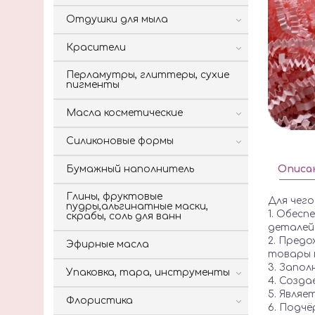
Отдушки для мыла
Красители
Перламутры, глиттеры, сухие
пигменты
Масла косметические
Силиконовые формы
Бумажный наполнитель
Описа
Глины, фруктовые
Для чего
пудры,альгинатные маски,
1. Обес
скрабы, соль для ванн
деталей 
2. Пред
Эфирные масла
товары 
3. Запол
Упаковка, тара, инструменты
4. Созда
5. Являе
Флористика
6. Подчё