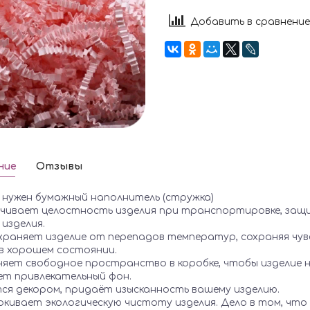
Добавить в сравнение
ние
Отзывы
 нужен бумажный наполнитель (стружка)
печивает целостность изделия при транспортировке, защ
изделия.
охраняет изделие от перепадов температур, сохраняя чу
в хорошем состоянии.
няет свободное пространство в коробке, чтобы изделие н
ет привлекательный фон.
тся декором, придаёт изысканность вашему изделию.
ркивает экологическую чистоту изделия. Дело в том, что