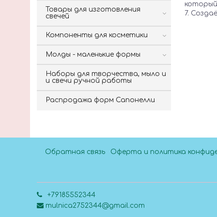
который
Товары для изготовления
7. Созд
свечей
Компоненты для косметики
Молды - маленькие формы
Наборы для творчества, мыло и
и свечи ручной работы
Распродажа форм Сапонелли
Обратная связь
Оферта и политика конфид
+79185552344
mulnica2752344@gmail.com