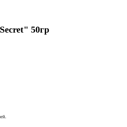
ecret" 50гр
ей.