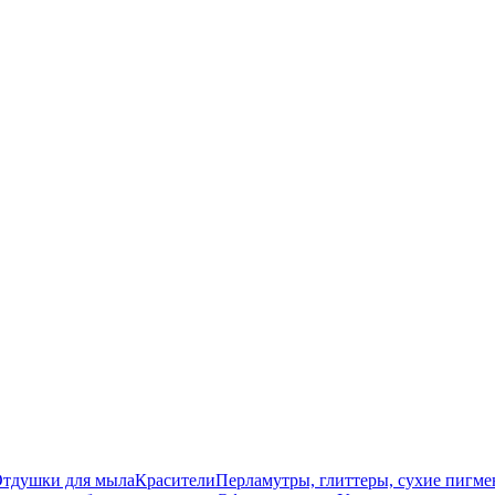
тдушки для мыла
Красители
Перламутры, глиттеры, сухие пигм