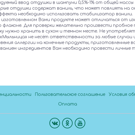
ндуемый ввод отдушки в шампуни 0,5%-1% от общей массы 
орые отдушки содержат ваниль, что может повлиять на о
ффекта необходимо использовать стабилизатор ванили.
 в изготовленном Вами продукте может отличаться от и
во флаконе. Для проверки желательно произвести пробное
у нужно хранить в сухом и темном месте. Не употреблят
 «Мыльница» не несёт ответственности за любые случаи
овения аллергии на конечные продукты, приготовленные в
ованием ингредиентов Вам необходимо провести личные 
енциальности
Пользовательское соглашение
Условия об
Оплата