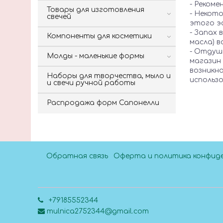
- Рекоме
Товары для изготовления
- Некот
свечей
этого э
- Запах
Компоненты для косметики
масла) 
- Отдушк
Молды - маленькие формы
магазин
возникн
Наборы для творчества, мыло и
использ
и свечи ручной работы
Распродажа форм Сапонелли
Обратная связь
Оферта и политика конфид
+79185552344
mulnica2752344@gmail.com