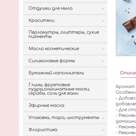
Отдушки для мыла
Красители
Перламутры, глиттеры, сухие
пигменты
Масла косметические
Силиконовые формы
Бумажный наполнитель
Описа
Глины, фруктовые
Аромат 
пудры,альгинатные маски,
Особенн
скрабы, соль для ванн
- Добав
добавля
Эфирные масла
- Для с
- Рекоме
Упаковка, тара, инструменты
домашни
- Рекоме
Флористика
- Рекоме