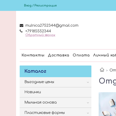
Вход / Регистрация
mulnica2752344@gmail.com
+79185552344
Обратный звонок
Контакты
Доставка
Оплата
Личный ка
От
Каталог
Отд
Выгодные цены
Новинки
Мыльная основа
Пластиковые формы