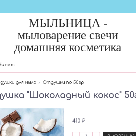
МЫЛЬНИЦА -
мыловарение свечи
домашняя косметика
бинет
душки для мыла
Отдушки по 50гр
ушка "Шоколадный кокос" 50
410 ₽