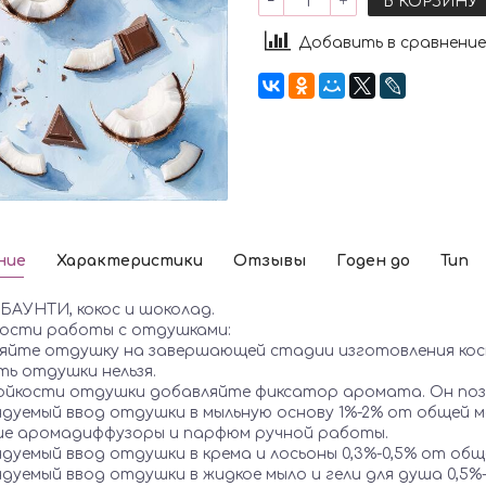
В КОРЗИНУ
Добавить в сравнение
ние
Характеристики
Отзывы
Годен до
Тип
БАУНТИ, кокос и шоколад.
ости работы с отдушками:
ляйте отдушку на завершающей стадии изготовления косм
ть отдушки нельзя.
тойкости отдушки добавляйте фиксатор аромата. Он поз
ндуемый ввод отдушки в мыльную основу 1%-2% от общей 
е аромадиффузоры и парфюм ручной работы.
ндуемый ввод отдушки в крема и лосьоны 0,3%-0,5% от общ
ндуемый ввод отдушки в жидкое мыло и гели для душа 0,5%