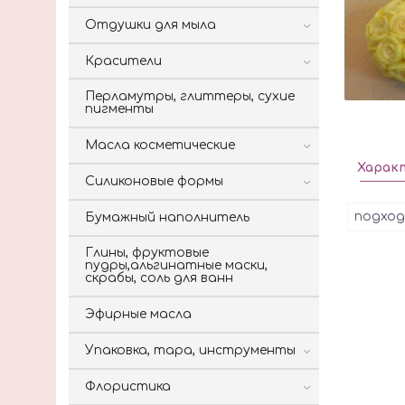
Отдушки для мыла
Красители
Перламутры, глиттеры, сухие
пигменты
Масла косметические
Харак
Силиконовые формы
подход
Бумажный наполнитель
Глины, фруктовые
пудры,альгинатные маски,
скрабы, соль для ванн
Эфирные масла
Упаковка, тара, инструменты
Флористика