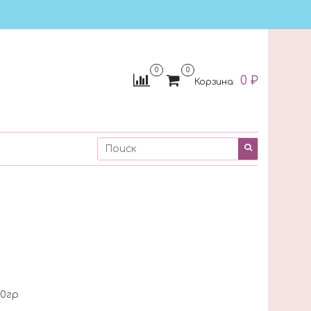
0
0
0 ₽
Корзина:
60гр