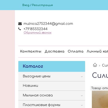
Вход / Регистрация
mulnica2752344@gmail.com
+79185552344
Обратный звонок
Контакты
Доставка
Оплата
Личный ка
Си
Каталог
Сил
Выгодные цены
Новинки
Товар о
Мыльная основа
Пластиковые формы