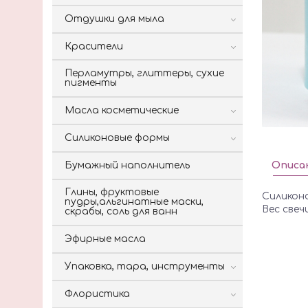
Отдушки для мыла
Красители
Перламутры, глиттеры, сухие
пигменты
Масла косметические
Силиконовые формы
Бумажный наполнитель
Описа
Глины, фруктовые
Силикон
пудры,альгинатные маски,
Вес свеч
скрабы, соль для ванн
Эфирные масла
Упаковка, тара, инструменты
Флористика