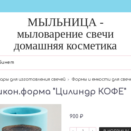
МЫЛЬНИЦА -
мыловарение свечи
домашняя косметика
бинет
ары для изготовления свечей
Формы и емкости для свеч
икон.форма "Цилиндр КОФЕ"
900 ₽