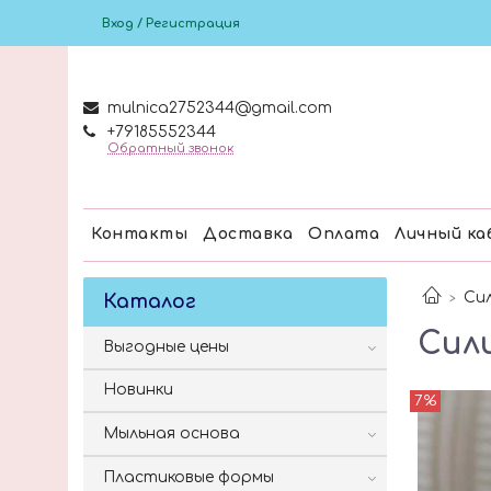
Вход / Регистрация
mulnica2752344@gmail.com
+79185552344
Обратный звонок
Контакты
Доставка
Оплата
Личный ка
Си
Каталог
Сил
Выгодные цены
Новинки
7%
Мыльная основа
Пластиковые формы