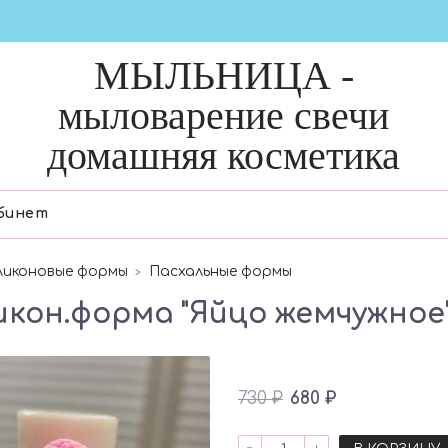
МЫЛЬНИЦА -
мыловарение свечи
домашняя косметика
бинет
ликоновые формы
Пасхальные формы
икон.форма "Яйцо жемчужное
730 ₽
680 ₽