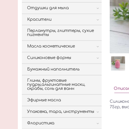
Отдушки для мыла
Красители
Перламутры, глиттеры, сухие
пигменты
Масла косметические
Силиконовые формы
Бумажный наполнитель
Глины, фруктовые
пудры,альгинатные маски,
Описа
скрабы, соль для ванн
Эфирные масла
Силиконо
75гр, вы
Упаковка, тара, инструменты
Флористика